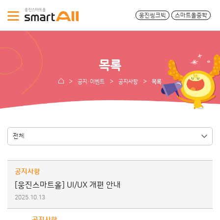
웅진씽크빅
스마트올중학
목록
공지·이벤트
공지사항
목록
공지사항
[웅진스마트올] UI/UX 개편 안내
2025.10.13
공지사항