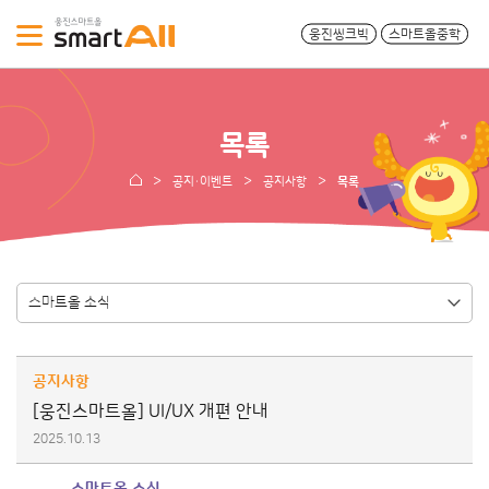
웅진씽크빅
스마트올중학
목록
공지·이벤트
공지사항
목록
공지사항
[웅진스마트올] UI/UX 개편 안내
2025.10.13
스마트올 소식