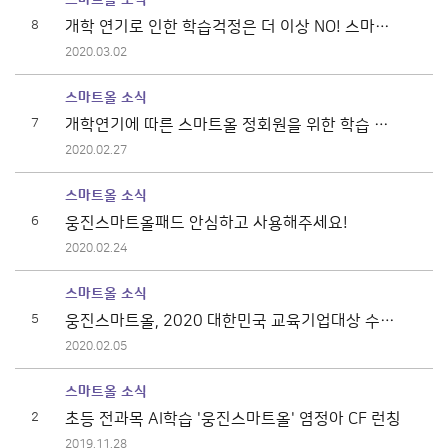
8
개학 연기로 인한 학습걱정은 더 이상 NO! 스마트
올 TV 개국!
2020.03.02
스마트올 소식
7
개학연기에 따른 스마트올 정회원을 위한 학습 돌
봄 서비스 실시 (3/2~4/3) 연장!!
2020.02.27
스마트올 소식
6
웅진스마트올패드 안심하고 사용해주세요!
2020.02.24
스마트올 소식
5
웅진스마트올, 2020 대한민국 교육기업대상 수
상!!
2020.02.05
스마트올 소식
2
초등 전과목 AI학습 '웅진스마트올' 염정아 CF 런칭
2019.11.28