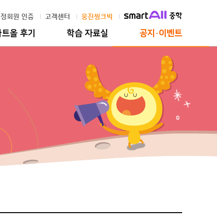
정회원 인증
고객센터
웅진씽크빅
마트올 후기
학습 자료실
공지·이벤트