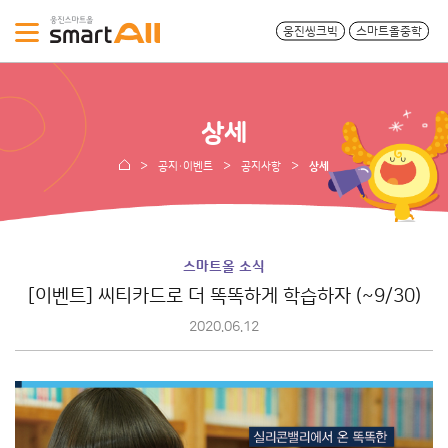
웅진씽크빅
스마트올중학
상세
공지·이벤트
공지사항
상세
스마트올 소식
[이벤트] 씨티카드로 더 똑똑하게 학습하자 (~9/30)
2020.06.12