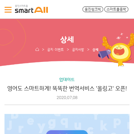
웅진씽크빅
스마트올중학
상세
공지·이벤트
공지사항
상세
업데이트
영어도 스마트하게! 똑똑한 번역서비스 '올링고' 오픈!
2020.07.08