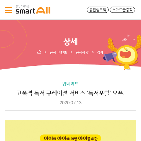
웅진씽크빅
스마트올중학
상세
공지·이벤트
공지사항
상세
업데이트
고품격 독서 큐레이션 서비스 '독서포털' 오픈!
2020.07.13