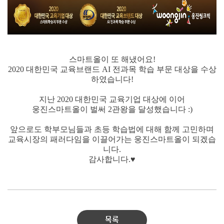
스마트올이 또 해냈어요
!
2020
대한민국 교육브랜드
AI
전과목 학습 부문 대상
을 수상
하였습니다!
지난
2020
대한민국 교육기업 대상에 이어
웅진스마트올이 벌써
2
관왕을 달성했습니다
:)
앞으로도 학부모님들과 초등 학습법에 대해 함께 고민하며
교육시장의 패러다임을 이끌어가는 웅진스마트올이 되겠습
니다
.
감사합니다.♥
목록