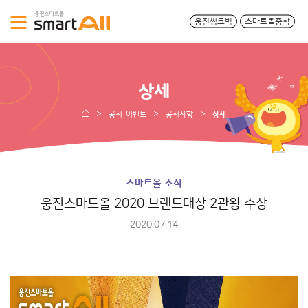
웅진씽크빅
스마트올중학
상세
공지·이벤트
공지사항
상세
스마트올 소식
웅진스마트올 2020 브랜드대상 2관왕 수상
2020.07.14