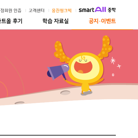
정회원 인증
고객센터
웅진씽크빅
마트올 후기
학습 자료실
공지·이벤트