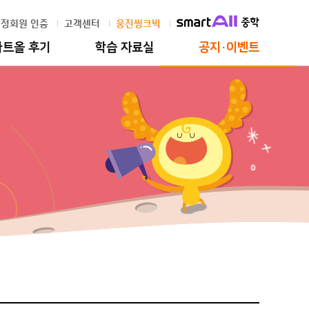
정회원 인증
고객센터
웅진씽크빅
마트올 후기
학습 자료실
공지·이벤트