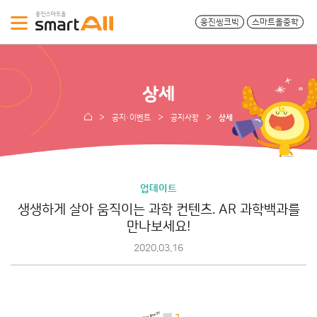
웅진씽크빅
스마트올중학
상세
공지·이벤트
공지사항
상세
업데이트
생생하게 살아 움직이는 과학 컨텐츠. AR 과학백과를
만나보세요!
2020.03.16