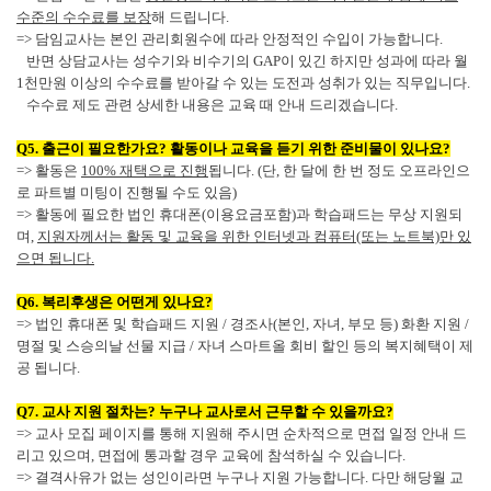
수준의 수수료를 보장
해 드립니다.
=> 담임교사는 본인 관리회원수에 따라 안정적인 수입이 가능합니다.
반면 상담교사는 성수기와 비수기의 GAP이 있긴 하지만
성과에 따라 월
1천만원 이상의 수수료를 받아갈 수 있는 도전과 성취가 있는 직무입니다.
수수료 제도 관련 상세한 내용은 교육 때 안내 드리겠습니다.
Q5. 출근이 필요한가요? 활동이나 교육을 듣기 위한 준비물이 있나요?
​=> 활동은
100% 재택으로 진행
됩니다. (단, 한 달에 한 번 정도 오프라인으
로 파트별 미팅이 진행될 수도 있음)
=> 활동에 필요한 법인 휴대폰(이용요금포함)과 학습패드는 무상 지원되
며,
지원자께서는 활동 및 교육을 위한 인터넷과 컴퓨터(또는 노트북)만 있
으면 됩니다.
Q6. 복리후생은 어떤게 있나요?
=> 법인 휴대폰 및 학습패드 지원 / 경조사(본인, 자녀, 부모 등) 화환 지원 /
명절 및 스승의날 선물 지급 / 자녀 스마트올 회비 할인 등의 복지혜택이 제
공 됩니다.
Q7. 교사 지원 절차는? 누구나 교사로서 근무할 수 있을까요?
=> 교사 모집 페이지를 통해 지원해 주시면 순차적으로 면접 일정 안내 드
리고 있으며, 면접에 통과할 경우 교육에 참석하실 수 있습니다.
=> 결격사유가 없는 성인이라면 누구나 지원 가능합니다. 다만 해당월 교