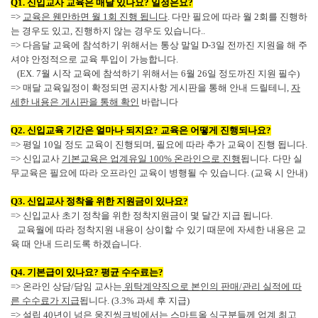
Q1. 신입교사 교육은 매달 있나요? 일정은요?
​=>
교육은 웬만하면 월 1회 진행 됩니다
. 다만 필요에 따라 월 2회를 진행하
는 경우도 있고, 진행하지 않는 경우도 있습니다.
.
=> 다음달 교육에 참석하기 위해서는 통상 말일 D-3일 전까진 지원을 해 주
셔야 안정적으로 교육 투입이 가능합니다.
(EX. 7월 시작 교육에 참석하기 위해서는 6월 26일 정도까진 지원 필수)
=> 매달
교육일정이 확정되면 공지사항 게시판을 통해 안내 드릴테니,
자
세한 내용은 게시판을 통해 확인
바랍니다
Q2. 신입교육 기간은 얼마나 되지요? 교육은 어떻게 진행되나요?
=> 평일 10일 정도 교육이 진행되며, 필요에 따라 추가 교육이 진행 됩니다.
=> 신입교사
기본교육은 업계유일 100% 온라인으로 진행
됩니다. 다만 실
무교육은 필요에 따라 오프라인 교육이 병행될 수 있습니다. (교육 시 안내)
Q3. 신입교사 정착을 위한 지원금이 있나요?
=> 신입교사 초기 정착을 위한 정착지원금이 몇 달간 지급 됩니다.
교육월에 따라 정착지원 내용이 상이할 수 있기 때문에 자세한 내용은 교
육 때 안내 드리도록 하겠습니다.
Q4. 기본급이 있나요? 평균 수수료는?
=> 온라인 상담/담임 교사는
위탁계약직으로 본인의 판매/관리 실적에 따
른 수수료가 지급
됩니다. (3.3% 과세 후 지급)
=> 설립 40년이 넘은
웅진씽크빅에서는 스마트올 식구분들께 업계 최고