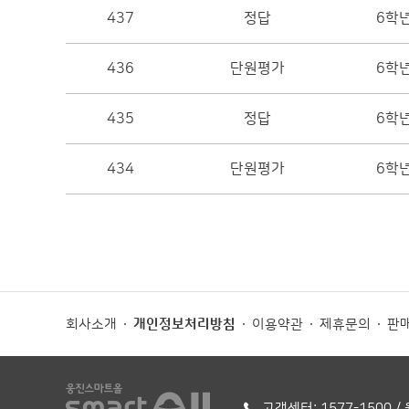
437
정답
6학
436
단원평가
6학
435
정답
6학
434
단원평가
6학
회사소개
개인정보처리방침
이용약관
제휴문의
판매
고객센터: 1577-1500 / 