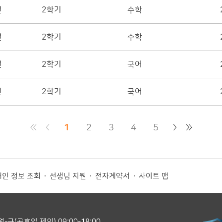
년
2학기
수학
년
2학기
수학
년
2학기
국어
년
2학기
국어
1
2
3
4
5
인 정보 조회
선생님 지원
전자계약서
사이트 맵
월-금(공휴일 제외) 09:00-18:00