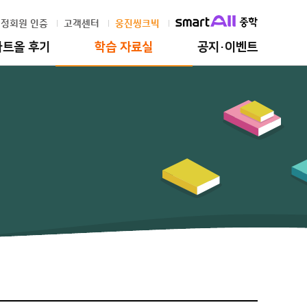
정회원 인증
고객센터
웅진씽크빅
마트올 후기
학습 자료실
공지·이벤트