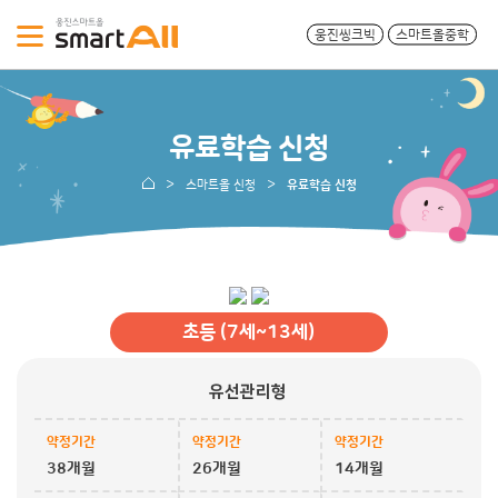
웅진씽크빅
스마트올중학
유료학습 신청
스마트올 신청
유료학습 신청
초등 (7세~13세)
유선관리형
약정기간
약정기간
약정기간
38개월
26개월
14개월