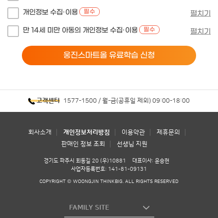
개인정보 수집·이용
필수
펼치기
만 14세 미만 아동의 개인정보 수집·이용
필수
펼치기
웅진스마트올 유료학습 신청
1577-1500 / 월-금(공휴일 제외) 09:00-18:00
고객센터
회사소개
개인정보처리방침
이용약관
제휴문의
판매인 정보 조회
선생님 지원
경기도 파주시 회동길 20 (우)10881
대표이사: 윤승현
사업자등록번호: 141-81-09131
COPYRIGHT © WOONGJIN THINKBIG. ALL RIGHTS RESERVED
FAMILY SITE