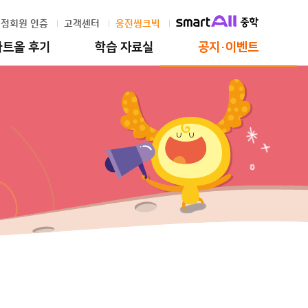
정회원 인증
고객센터
웅진씽크빅
마트올 후기
학습 자료실
공지·이벤트